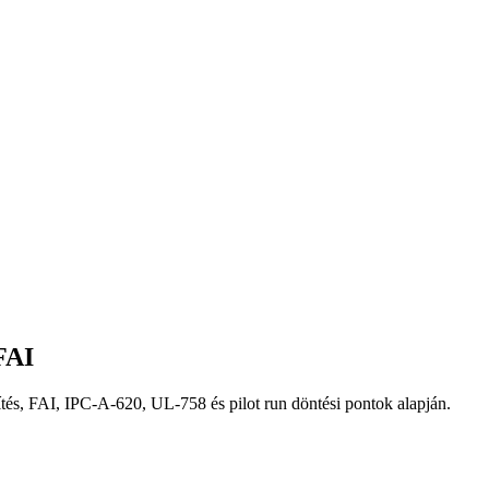
FAI
ítés, FAI, IPC-A-620, UL-758 és pilot run döntési pontok alapján.