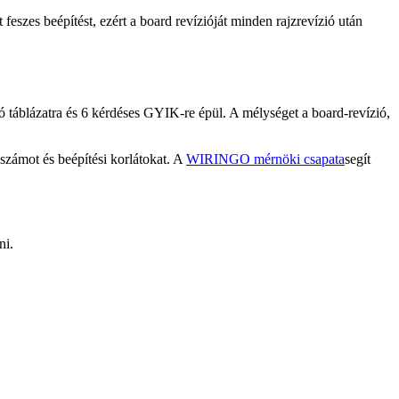
feszes beépítést, ezért a board revízióját minden rajzrevízió után
ó táblázatra és 6 kérdéses GYIK-re épül. A mélységet a board-revízió,
bszámot és beépítési korlátokat. A
WIRINGO mérnöki csapata
segít
ni.