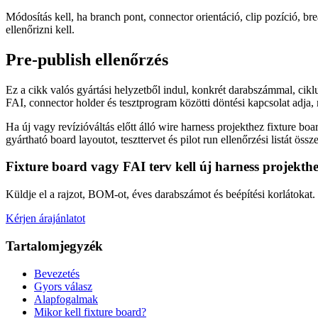
Módosítás kell, ha branch pont, connector orientáció, clip pozíció, bre
ellenőrizni kell.
Pre-publish ellenőrzés
Ez a cikk valós gyártási helyzetből indul, konkrét darabszámmal, cikl
FAI, connector holder és tesztprogram közötti döntési kapcsolat adja, 
Ha új vagy revízióváltás előtt álló wire harness projekthez fixture bo
gyártható board layoutot, teszttervet és pilot run ellenőrzési listát össze
Fixture board vagy FAI terv kell új harness projekth
Küldje el a rajzot, BOM-ot, éves darabszámot és beépítési korlátokat. Se
Kérjen árajánlatot
Tartalomjegyzék
Bevezetés
Gyors válasz
Alapfogalmak
Mikor kell fixture board?