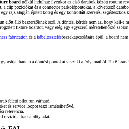
xture board
nélkül indulhat: ilyenkor az első darabok között routing rew
t, a clip pozíciókat és a connector parkolópontokat, a következő darabo
y rajz alapján épített köteg és egy kontrollált szerelési segédeszköz k
un előtt álló beszerzőknek szól. A döntési kérdés nem az, hogy kell-e 
ögzített fixture boardot, vagy elég egy egyszerű méretellenőrző sablon
ness fabrication
és a
kábeltesztelés
összekapcsolására épül: a board nem
t gyorsítja, hanem a döntési pontokat veszi ki a folyamatból. Ha 6 branc
ab feletti pilot run várható.
ket és service loopot teszi ismételhetővé.
si referencia.
evíziója traceability adat.
 és FAI