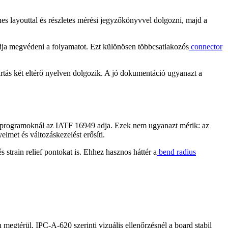
enes layouttal és részletes mérési jegyzőkönyvvel dolgozni, majd a
 tudja megvédeni a folyamatot. Ezt különösen többcsatlakozós
connector
ártás két eltérő nyelven dolgozik. A jó dokumentáció ugyanazt a
i programoknál az IATF 16949 adja. Ezek nem ugyanazt mérik: az
met és változáskezelést erősíti.
 strain relief pontokat is. Ehhez hasznos háttér a
bend radius
 megtérül. IPC-A-620 szerinti vizuális ellenőrzésnél a board stabil