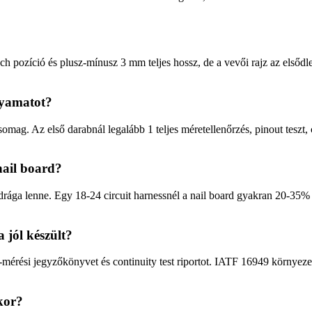
ch pozíció és plusz-mínusz 3 mm teljes hossz, de a vevői rajz az első
olyamatot?
mag. Az első darabnál legalább 1 teljes méretellenőrzés, pinout teszt, 
nail board?
a drága lenne. Egy 18-24 circuit harnessnél a nail board gyakran 20-35%
 jól készült?
-mérési jegyzőkönyvet és continuity test riportot. IATF 16949 környezet
kor?