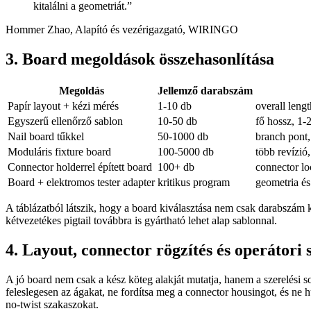
kitalálni a geometriát.
”
Hommer Zhao, Alapító és vezérigazgató, WIRINGO
3. Board megoldások összehasonlítása
Megoldás
Jellemző darabszám
Papír layout + kézi mérés
1-10 db
overall lengt
Egyszerű ellenőrző sablon
10-50 db
fő hossz, 1-
Nail board tűkkel
50-1000 db
branch pont,
Moduláris fixture board
100-5000 db
több revízió,
Connector holderrel épített board
100+ db
connector lo
Board + elektromos tester adapter
kritikus program
geometria é
A táblázatból látszik, hogy a board kiválasztása nem csak darabszám
kétvezetékes pigtail továbbra is gyártható lehet alap sablonnal.
4. Layout, connector rögzítés és operátori
A jó board nem csak a kész köteg alakját mutatja, hanem a szerelési so
feleslegesen az ágakat, ne fordítsa meg a connector housingot, és ne hú
no-twist szakaszokat.