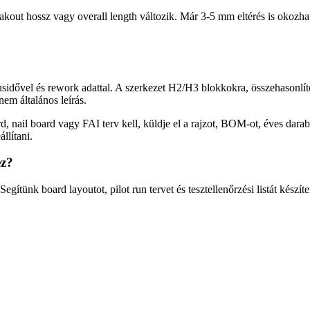
akout hossz vagy overall length változik. Már 3-5 mm eltérés is okozhat 
usidővel és rework adattal. A szerkezet H2/H3 blokkokra, összehasonlít
nem általános leírás.
ard, nail board vagy FAI terv kell, küldje el a rajzot, BOM-ot, éves dara
állítani.
ez?
gítünk board layoutot, pilot run tervet és tesztellenőrzési listát készíte