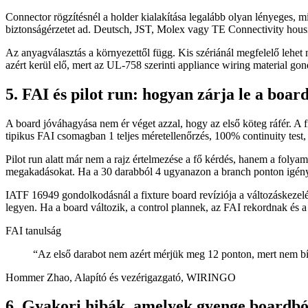
Connector rögzítésnél a holder kialakítása legalább olyan lényeges, 
biztonságérzetet ad. Deutsch, JST, Molex vagy TE Connectivity housing
Az anyagválasztás a környezettől függ. Kis szériánál megfelelő lehet
azért kerül elő, mert az UL-758 szerinti appliance wiring material gon
5. FAI és pilot run: hogyan zárja le a board
A board jóváhagyása nem ér véget azzal, hogy az első köteg ráfér. A fir
tipikus FAI csomagban 1 teljes méretellenőrzés, 100% continuity test, c
Pilot run alatt már nem a rajz értelmezése a fő kérdés, hanem a folyama
megakadásokat. Ha a 30 darabból 4 ugyanazon a branch ponton igényel i
IATF 16949 gondolkodásnál a fixture board revíziója a változáskezel
legyen. Ha a board változik, a control plannek, az FAI rekordnak és a 
FAI tanulság
“
Az első darabot nem azért mérjük meg 12 ponton, mert nem bíz
Hommer Zhao, Alapító és vezérigazgató, WIRINGO
6. Gyakori hibák, amelyek gyenge boardbó