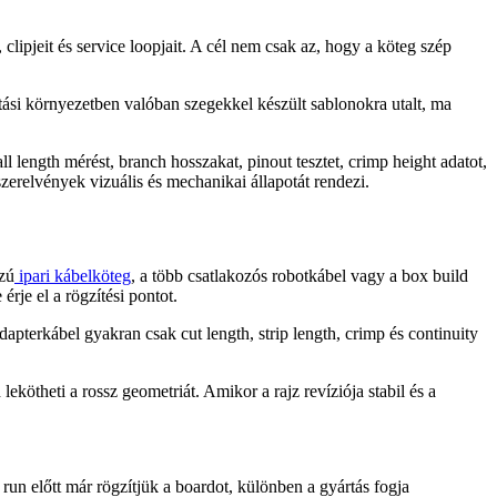
clipjeit és service loopjait. A cél nem csak az, hogy a köteg szép
ási környezetben valóban szegekkel készült sablonokra utalt, ma
l length mérést, branch hosszakat, pinout tesztet, crimp height adatot,
szerelvények vizuális és mechanikai állapotát rendezi.
szú
ipari kábelköteg
, a több csatlakozós robotkábel vagy a box build
rje el a rögzítési pontot.
dapterkábel gyakran csak cut length, strip length, crimp és continuity
lekötheti a rossz geometriát. Amikor a rajz revíziója stabil és a
 run előtt már rögzítjük a boardot, különben a gyártás fogja