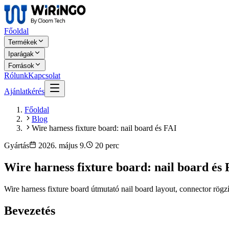
Főoldal
Termékek
Iparágak
Források
Rólunk
Kapcsolat
Ajánlatkérés
Főoldal
Blog
Wire harness fixture board: nail board és FAI
Gyártás
2026. május 9.
20 perc
Wire harness fixture board: nail board és 
Wire harness fixture board útmutató nail board layout, connector rögz
Bevezetés