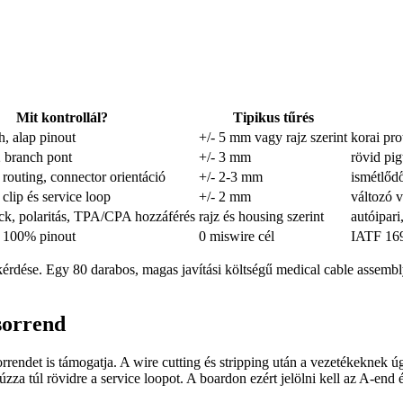
Mit kontrollál?
Tipikus tűrés
h, alap pinout
+/- 5 mm vagy rajz szerint
korai pro
2 branch pont
+/- 3 mm
rövid pig
 routing, connector orientáció
+/- 2-3 mm
ismétlődő
 clip és service loop
+/- 2 mm
változó 
ck, polaritás, TPA/CPA hozzáférés
rajz és housing szerint
autóipar
s 100% pinout
0 miswire cél
IATF 169
 kérdése. Egy 80 darabos, magas javítási költségű medical cable assemb
 sorrend
rrendet is támogatja. A wire cutting és stripping után a vezetékeknek ú
zza túl rövidre a service loopot. A boardon ezért jelölni kell az A-end é