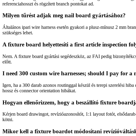
referenciahosszt és rögzített branch pontokat ad.
Milyen tűrést adjak meg nail board gyártásához?
Általános ipari wire harness esetén gyakori a plusz-mínusz 2 mm bran
szükséges lehet.
A fixture board helyettesíti a first article inspection f
Nem. A fixture board gyártási segédeszköz, az FAI pedig bizonyítékcso
előtt.
I need 300 custom wire harnesses; should I pay for a 
Igen, ha a 300 darab azonos routinggal készül és terepi szerelési hib
hossz és connector orientation hibákat.
Hogyan ellenőrizzem, hogy a beszállító fixture boardja
Kérjen board drawingot, revízióazonosítót, 1:1 layout fotót, elsődarab
kötni.
Mikor kell a fixture boardot módosítani revízióváltás