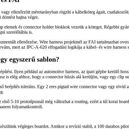
agy ellenőrzött méretarányban rögzíti a kábelköteg ágait, csatlakozóit, 
 döntést hajtsa végre.
mp elemek és connector holder blokkok vezetik a köteget. Régebbi gyárt
ú szerelőtábla is.
umentált ellenőrzése. Wire harness projektnél az FAI tartalmazhat overal
eleváns, mert az IPC-A-620 elfogadási logikája a kábel- és wire harness 
 egy egyszerű sablon?
építést. Ilyen például az automotive harness, az ipari gépbe kerülő hos
z is elég ahhoz, hogy a connector húzás alá kerüljön, vagy egy clip ne é
ső beépítés toleráns. Egy 2 eres pigtail wire connector vagy egy rövid a
eg.
 első 5-10 prototípusnál még változhat a routing, ezért a túl korai board 
hanem folyamatkontroll.
észítünk végleges boardot. Amikor a revízió stabil, a 100 darabos pilot