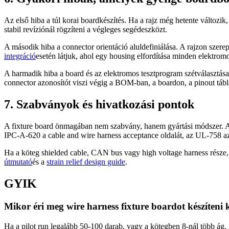
Az első hiba a túl korai boardkészítés. Ha a rajz még hetente változik
stabil revíziónál rögzíteni a végleges segédeszközt.
A második hiba a connector orientáció aluldefiniálása. A rajzon szerep
integráció
esetén látjuk, ahol egy housing elfordítása minden elektrom
A harmadik hiba a board és az elektromos tesztprogram szétválasztása.
connector azonosítót viszi végig a BOM-ban, a boardon, a pinout táblá
7. Szabványok és hivatkozási pontok
A fixture board önmagában nem szabvány, hanem gyártási módszer. A
IPC-A-620 a cable and wire harness acceptance oldalát, az UL-758 az
Ha a köteg shielded cable, CAN bus vagy high voltage harness része, a 
útmutató
és a
strain relief design guide
.
GYIK
Mikor éri meg wire harness fixture boardot készíteni 
Ha a pilot run legalább 50-100 darab, vagy a kötegben 8-nál több ág, 2