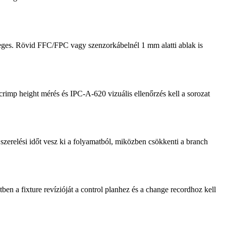
dleges. Rövid FFC/FPC vagy szenzorkábelnél 1 mm alatti ablak is
crimp height mérés és IPC-A-620 vizuális ellenőrzés kell a sorozat
 szerelési időt vesz ki a folyamatból, miközben csökkenti a branch
ben a fixture revízióját a control planhez és a change recordhoz kell