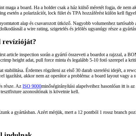
mint maga a board. Ha a holder csak a ház külső méretét fogja, de nem a
 esetén a polarizációt, lock fület és TPA hozzáférést külön kell figyel
 nyomtatott alap és csavarozott ütköző. Nagyobb volumenhez tartósabb al
dolkodásnál a wire rating, szigetelés és jelölés ugyanúgy része a gyártá
 revízióját?
st article inspection során a gyártó összeveti a boardot a rajzzal, a BO
rimp height adat, pull force minta és legalább 5-10 fotó szerepel a krit
t stabilitása. Érdemes rögzíteni az első 30 darab szerelési idejét, a rewo
gazítást, akkor nem az operátor a probléma: a board layout vagy a rajz
és része. Az
ISO 9000
minőségirányítási alapelveihez hasonlóan itt is a
tesztfixture azonosítónak is követnie kell.
unk a gyártásban. Azért mérjük, mert a 12 pontból 1 rossz branch pozí
l indulnak