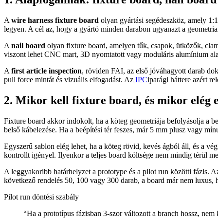
A
wire harness fixture board
olyan gyártási segédeszköz, amely 1:1 v
legyen. A cél az, hogy a gyártó minden darabon ugyanazt a geometriai
A
nail board
olyan fixture board, amelyen tűk, csapok, ütközők, cla
viszont lehet CNC mart, 3D nyomtatott vagy moduláris alumínium alap
A
first article inspection
, röviden FAI, az első jóváhagyott darab dok
pull force mintát és vizuális elfogadást. Az
IPC
iparági háttere azért r
2. Mikor kell fixture board, és mikor elég
Fixture board akkor indokolt, ha a köteg geometriája befolyásolja a be
belső kábelezése. Ha a beépítési tér feszes, már 5 mm plusz vagy mínus
Egyszerű sablon elég lehet, ha a köteg rövid, kevés ágból áll, és a vég
kontrollt igényel. Ilyenkor a teljes board költsége nem mindig térül m
A leggyakoribb határhelyzet a prototype és a pilot run közötti fázis. Az
következő rendelés 50, 100 vagy 300 darab, a board már nem luxus, 
Pilot run döntési szabály
“
Ha a prototípus fázisban 3-szor változott a branch hossz, nem k