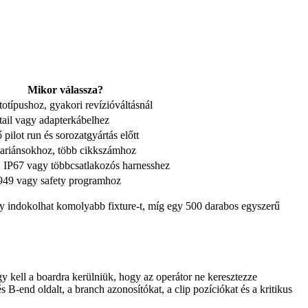
Mikor válassza?
totípushoz, gyakori revízióváltásnál
tail vagy adapterkábelhez
 pilot run és sorozatgyártás előtt
variánsokhoz, több cikkszámhoz
i, IP67 vagy többcsatlakozós harnesshez
49 vagy safety programhoz
ly indokolhat komolyabb fixture-t, míg egy 500 darabos egyszerű
gy kell a boardra kerülniük, hogy az operátor ne keresztezze
s B-end oldalt, a branch azonosítókat, a clip pozíciókat és a kritikus