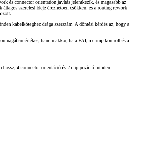
ork és connector orientation javítás jelentkezik, és magasabb az
k átlagos szerelési ideje érezhetően csökken, és a routing rework
özött.
minden kábelköteghez drága szerszám. A döntési kérdés az, hogy a
.
 önmagában értékes, hanem akkor, ha a FAI, a crimp kontroll és a
h hossz, 4 connector orientáció és 2 clip pozíció minden