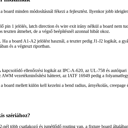
, a board minden módosításnál fékezi a fejlesztést. Ilyenkor jobb ideigl
lő pin 1 jelölés, latch direction és wire exit irány nélkül a board nem
os teszten átmehet, de a végső beépítésnél azonnal hibát okoz.
 Ha a board A1-A2 jelölést használ, a teszter pedig J1-J2 logikát, a gy
ban és a végteszt riportban.
 kapcsolódó ellenőrzési logikát az IPC-A-620, az UL-758 és autóipar
 AWM vezetékminősítési hátteret, az IATF 16949 pedig a folyamatfegyel
board mellett külön kell kezelni a bend radius, árnyékolás, creepage és
kis szériához?
-nél több csatlakozó és ismétlődő routing van, a fixture board általában