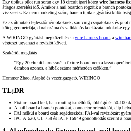
Egy tipikus pilot run során egy 18 circuit ipari köteg
wire harness fi
átlagos szerelési idő. Amikor a nail boardon rögzítik a branch pontoka
visszaesik. Ez nem marketing szám, hanem tipikus gyártási különbség eg
Ez az útmutató fejlesztőmérnököknek, sourcing csapatoknak és pilot r
köteg geometriája, darabszáma és validációs kockázata indokol-e egy r
A WIRINGO gyártási megközelítése a
wire harness board
, a
wire har
végteszt ugyanazt a revíziót követi.
Szakértői meglátás
“
Egy 20 circuit harnessnél a fixture board nem a lassú operátor
darabon azonos, a hibák száma mérhetően csökken.
”
Hommer Zhao, Alapító és vezérigazgató, WIRINGO
TL;DR
Fixture board kell, ha a routing ismétlődő, többágú és 50-100 dar
A nail board a branch pontokat, connector orientációt, clip helye
FAI nélkül a board csak segédeszköz; FAI-val revíziózárt gyártá
IPC-A-620, UL-758 és IATF 16949 gondolkodás szerint a board r
1. Alapfogalmak: fixture board, nail board