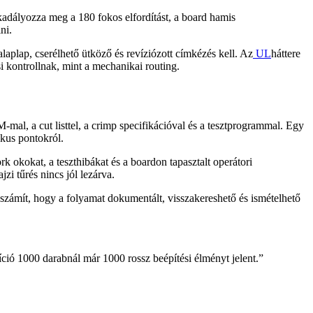
kadályozza meg a 180 fokos elfordítást, a board hamis
ni.
aplap, cserélhető ütköző és revíziózott címkézés kell. Az
UL
háttere
si kontrollnak, mint a mechanikai routing.
M-mal, a cut listtel, a crimp specifikációval és a tesztprogrammal. Egy
ikus pontokról.
rk okokat, a teszthibákat és a boardon tapasztalt operátori
i tűrés nincs jól lezárva.
z számít, hogy a folyamat dokumentált, visszakereshető és ismételhető
ció 1000 darabnál már 1000 rossz beépítési élményt jelent.
”