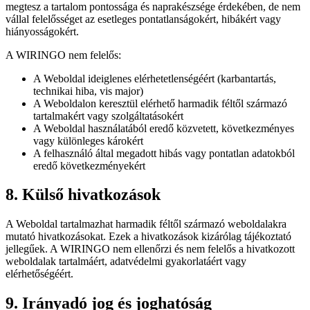
megtesz a tartalom pontossága és naprakészsége érdekében, de nem
vállal felelősséget az esetleges pontatlanságokért, hibákért vagy
hiányosságokért.
A WIRINGO nem felelős:
A Weboldal ideiglenes elérhetetlenségéért (karbantartás,
technikai hiba, vis major)
A Weboldalon keresztül elérhető harmadik féltől származó
tartalmakért vagy szolgáltatásokért
A Weboldal használatából eredő közvetett, következményes
vagy különleges károkért
A felhasználó által megadott hibás vagy pontatlan adatokból
eredő következményekért
8. Külső hivatkozások
A Weboldal tartalmazhat harmadik féltől származó weboldalakra
mutató hivatkozásokat. Ezek a hivatkozások kizárólag tájékoztató
jellegűek. A WIRINGO nem ellenőrzi és nem felelős a hivatkozott
weboldalak tartalmáért, adatvédelmi gyakorlatáért vagy
elérhetőségéért.
9. Irányadó jog és joghatóság