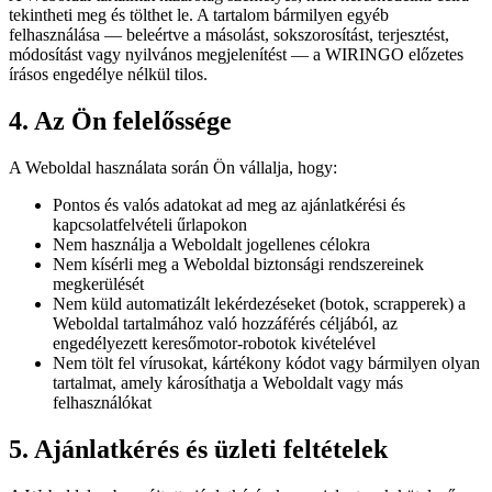
tekintheti meg és tölthet le. A tartalom bármilyen egyéb
felhasználása — beleértve a másolást, sokszorosítást, terjesztést,
módosítást vagy nyilvános megjelenítést — a WIRINGO előzetes
írásos engedélye nélkül tilos.
4. Az Ön felelőssége
A Weboldal használata során Ön vállalja, hogy:
Pontos és valós adatokat ad meg az ajánlatkérési és
kapcsolatfelvételi űrlapokon
Nem használja a Weboldalt jogellenes célokra
Nem kísérli meg a Weboldal biztonsági rendszereinek
megkerülését
Nem küld automatizált lekérdezéseket (botok, scrapperek) a
Weboldal tartalmához való hozzáférés céljából, az
engedélyezett keresőmotor-robotok kivételével
Nem tölt fel vírusokat, kártékony kódot vagy bármilyen olyan
tartalmat, amely károsíthatja a Weboldalt vagy más
felhasználókat
5. Ajánlatkérés és üzleti feltételek