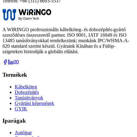
Telefon:
+86 (311) 8693-5537
A WIRINGO professzionális kábelköteg- és dobozépítés-gyártó
szerződéses összeszerelő partner. ISO 9001, IATF 16949 és ISO
13485 tanúsítványokkal rendelkezünk; munkánk IPC/WHMA-A-
620 standard szerint készül. Gyáraink Kínában és a Fülöp-
szigeteken biztosítják a globális ellátást.
Termékek
Kábelköteg
Dobozépítés
Tanúsítványok
Gyártási képességek
GYIK
Iparágak
Autóipar