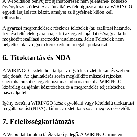
A Weboldalon benyújtott ajánlatkérések nem jelentenek kötelező
érvényű szerződést. Az ajánlatkérés feldolgozása után a WIRINGO
egyedi árajánlatot készít, amelyet az ügyfélnek külön kell
elfogadnia.
A gyártási megrendelések részletes feltételeit (ár, szállítási határidő,
fizetési feltételek, garancia, stb.) az egyedi ajánlat és/vagy a külön
megkötött szállítási szerződés tartalmazza. Jelen Feltételek nem
helyettesítik az egyedi kereskedelmi megállapodásokat.
6. Titoktartás és NDA
A WIRINGO tiszteletben tartja az ügyfelek üzleti titkait és szellemi
tulajdonát. Az ajánlatkérés során megküldött műszaki rajzokat,
specifikációkat és egyéb bizalmas információkat a WIRINGO
kizárólag az ajánlat készítéséhez és a megrendelés teljesítéséhez
használja fel.
Igény esetén a WIRINGO kész egyoldalú vagy kétoldalú titoktartási
megállapodást (NDA) aláírni az üzleti kapcsolat megkezdése előtt.
7. Felelősségkorlátozás
A Weboldal tartalma tájékoztató jellegű. A WIRINGO mindent