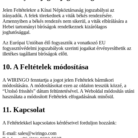
Jelen Feltételekre a Kínai Népköztársaság jogszabályai az
irányadók. A felek törekednek a viták békés rendezésére.
Amennyiben a békés rendezés nem sikerül, a viták elbírálására a
Hebei tartományi bíróságok rendelkeznek kizárólagos
joghatósággal.
Az Európai Unióban élő fogyasztók a vonatkozó EU
fogyasztóvédelmi jogszabályok szerinti jogaikat érvényesíthetik az
illetékes tagállami bíróságok előtt.
10. A Feltételek módosítása
A WIRINGO fenntartja a jogot jelen Feltételek bármikori
módosítására. A módosításokat ezen az oldalon tesszük közzé, a
“Utolsó frissítés” dátum feltüntetésével. A Weboldal módosítás utáni
használata a módosított Feltételek elfogadásának minősül.
11. Kapcsolat
A Feltételekkel kapcsolatos kérdéseivel forduljon hozzánk:
E-mail:
sales@wiringo.com