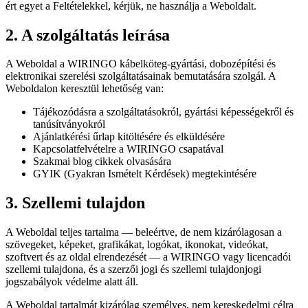
ért egyet a Feltételekkel, kérjük, ne használja a Weboldalt.
2. A szolgáltatás leírása
A Weboldal a WIRINGO kábelköteg-gyártási, dobozépítési és
elektronikai szerelési szolgáltatásainak bemutatására szolgál. A
Weboldalon keresztül lehetőség van:
Tájékozódásra a szolgáltatásokról, gyártási képességekről és
tanúsítványokról
Ajánlatkérési űrlap kitöltésére és elküldésére
Kapcsolatfelvételre a WIRINGO csapatával
Szakmai blog cikkek olvasására
GYIK (Gyakran Ismételt Kérdések) megtekintésére
3. Szellemi tulajdon
A Weboldal teljes tartalma — beleértve, de nem kizárólagosan a
szövegeket, képeket, grafikákat, logókat, ikonokat, videókat,
szoftvert és az oldal elrendezését — a WIRINGO vagy licencadói
szellemi tulajdona, és a szerzői jogi és szellemi tulajdonjogi
jogszabályok védelme alatt áll.
A Weboldal tartalmát kizárólag személyes, nem kereskedelmi célra