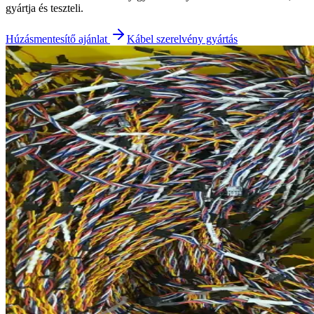
gyártja és teszteli.
Húzásmentesítő ajánlat
Kábel szerelvény gyártás