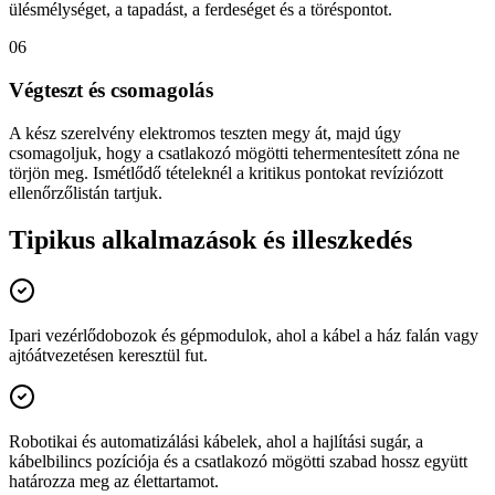
ülésmélységet, a tapadást, a ferdeséget és a töréspontot.
06
Végteszt és csomagolás
A kész szerelvény elektromos teszten megy át, majd úgy
csomagoljuk, hogy a csatlakozó mögötti tehermentesített zóna ne
törjön meg. Ismétlődő tételeknél a kritikus pontokat revíziózott
ellenőrzőlistán tartjuk.
Tipikus alkalmazások és illeszkedés
Ipari vezérlődobozok és gépmodulok, ahol a kábel a ház falán vagy
ajtóátvezetésen keresztül fut.
Robotikai és automatizálási kábelek, ahol a hajlítási sugár, a
kábelbilincs pozíciója és a csatlakozó mögötti szabad hossz együtt
határozza meg az élettartamot.