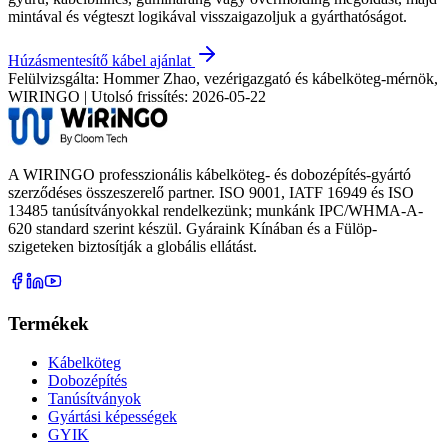
mintával és végteszt logikával visszaigazoljuk a gyárthatóságot.
Húzásmentesítő kábel ajánlat
Felülvizsgálta: Hommer Zhao, vezérigazgató és kábelköteg-mérnök,
WIRINGO | Utolsó frissítés:
2026-05-22
A WIRINGO professzionális kábelköteg- és dobozépítés-gyártó
szerződéses összeszerelő partner. ISO 9001, IATF 16949 és ISO
13485 tanúsítványokkal rendelkezünk; munkánk IPC/WHMA-A-
620 standard szerint készül. Gyáraink Kínában és a Fülöp-
szigeteken biztosítják a globális ellátást.
Termékek
Kábelköteg
Dobozépítés
Tanúsítványok
Gyártási képességek
GYIK