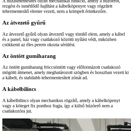
A húzásmentesítés olyan mechanikai funkció, amely a húzóerőt,
rezgést és ismétlődő hajlítást a kábelköpenyre vagy rögzített
tehermentesítő elemre vezeti, nem a krimpelt érintkezőre.
Az átvezető gyűrű
Az átvezető gyűrű olyan átvezető vagy tömítő elem, amely a kábel
és a panel, ház vagy csatlakozó közötti nyílást védi, miközben
csökkenti az éles perem okozta sérülést.
Az öntött gumiharang
Az öntött gumiharang fröccsöntött vagy előformázott csatlakozó
mögötti átmenet, amely meghatározott szögben és hosszban vezeti ki
a kábelt, és stabilabb tehermentesített zónát ad.
A kábelbilincs
A kábelbilincs olyan mechanikus rögzítő, amely a kábelköpenyt
vagy a köteget fix ponthoz fogja, így a külső húzóerő nem a
csatlakozóra jut.