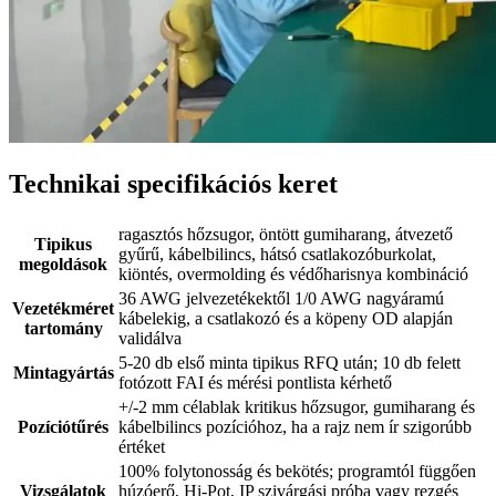
Technikai specifikációs keret
ragasztós hőzsugor, öntött gumiharang, átvezető
Tipikus
gyűrű, kábelbilincs, hátsó csatlakozóburkolat,
megoldások
kiöntés, overmolding és védőharisnya kombináció
36 AWG jelvezetékektől 1/0 AWG nagyáramú
Vezetékméret
kábelekig, a csatlakozó és a köpeny OD alapján
tartomány
validálva
5-20 db első minta tipikus RFQ után; 10 db felett
Mintagyártás
fotózott FAI és mérési pontlista kérhető
+/-2 mm célablak kritikus hőzsugor, gumiharang és
Pozíciótűrés
kábelbilincs pozícióhoz, ha a rajz nem ír szigorúbb
értéket
100% folytonosság és bekötés; programtól függően
Vizsgálatok
húzóerő, Hi-Pot, IP szivárgási próba vagy rezgés