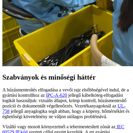
Szabványok és minőségi háttér
A húzásmentesítés elfogadása a vevői rajz elsőbbségével indul, de a
gyártási kontrollhoz az
IPC-A-620
jellegű kábelköteg-elfogadási
logikát használjuk: vizuális állapot, krimp kontroll, húzásmentesítő
pozíció és dokumentált végellenőrzés. Vezetékanyagoknál az
UL-
758
jellegű anyaglogika segít abban, hogy a köpeny, hőmérséklet és
éghetőségi követelmény ne váljon utólagos problémává.
Vízálló vagy mosott környezetnél a tehermentesített zónát az
IEC
60529 IP kód
szerinti céllal együtt kezeljük. A mi gyártási