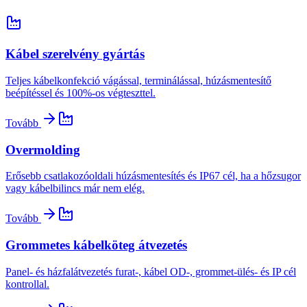
Kábel szerelvény gyártás
Teljes kábelkonfekció vágással, terminálással, húzásmentesítő
beépítéssel és 100%-os végteszttel.
Tovább
Overmolding
Erősebb csatlakozóoldali húzásmentesítés és IP67 cél, ha a hőzsugor
vagy kábelbilincs már nem elég.
Tovább
Grommetes kábelköteg átvezetés
Panel- és házfalátvezetés furat-, kábel OD-, grommet-ülés- és IP cél
kontrollal.