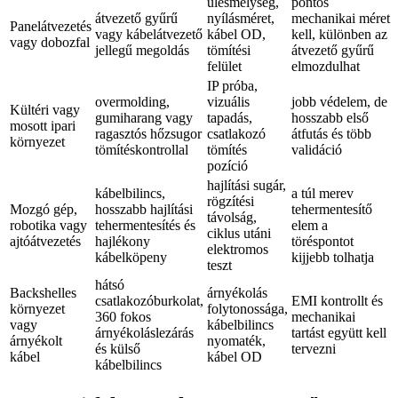
ülésmélység,
pontos
átvezető gyűrű
nyílásméret,
mechanikai méret
Panelátvezetés
vagy kábelátvezető
kábel OD,
kell, különben az
vagy dobozfal
jellegű megoldás
tömítési
átvezető gyűrű
felület
elmozdulhat
IP próba,
overmolding,
vizuális
jobb védelem, de
Kültéri vagy
gumiharang vagy
tapadás,
hosszabb első
mosott ipari
ragasztós hőzsugor
csatlakozó
átfutás és több
környezet
tömítéskontrollal
tömítés
validáció
pozíció
hajlítási sugár,
kábelbilincs,
a túl merev
rögzítési
Mozgó gép,
hosszabb hajlítási
tehermentesítő
távolság,
robotika vagy
tehermentesítés és
elem a
ciklus utáni
ajtóátvezetés
hajlékony
töréspontot
elektromos
kábelköpeny
kijjebb tolhatja
teszt
hátsó
Backshelles
árnyékolás
csatlakozóburkolat,
EMI kontrollt és
környezet
folytonossága,
360 fokos
mechanikai
vagy
kábelbilincs
árnyékoláslezárás
tartást együtt kell
árnyékolt
nyomaték,
és külső
tervezni
kábel
kábel OD
kábelbilincs