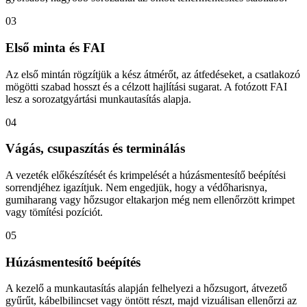
03
Első minta és FAI
Az első mintán rögzítjük a kész átmérőt, az átfedéseket, a csatlakozó
mögötti szabad hosszt és a célzott hajlítási sugarat. A fotózott FAI
lesz a sorozatgyártási munkautasítás alapja.
04
Vágás, csupaszítás és terminálás
A vezeték előkészítését és krimpelését a húzásmentesítő beépítési
sorrendjéhez igazítjuk. Nem engedjük, hogy a védőharisnya,
gumiharang vagy hőzsugor eltakarjon még nem ellenőrzött krimpet
vagy tömítési pozíciót.
05
Húzásmentesítő beépítés
A kezelő a munkautasítás alapján felhelyezi a hőzsugort, átvezető
gyűrűt, kábelbilincset vagy öntött részt, majd vizuálisan ellenőrzi az