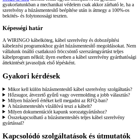
gyakorlatunkban a mechanikai védelem csak akkor zárható le, ha a
szerelvény a húzásmentesítő beépítése után is átmegy a 100%-os
bekötés- és folytonossági teszten.
Képességi határ
A WIRINGO kábelköteg, kábel szerelvény és dobozépítési
kábelezési programokhoz gyárt húzásmentesítő megoldásokat. Nem
vállalunk önálló csatlakozó fröccsöntő szerszámgyártást teljes
kábelprogram nélkül; ilyen esetben a kábel szerelvény gyárthatósági
áttekintését javasoljuk első lépésként.
Gyakori kérdések
Mikor kell külön húzásmentesítő kábel szerelvény szolgáltatás?
Hőzsugor, átvezető gyűrű vagy overmolding a jobb választás?
Milyen húzóerő értéket kell megadni az RFQ-ban?
A húzásmentesítés vízállóvá teszi a kábelt?
Milyen dokumentációt kapunk sorozatgyártáshoz?
Összekapcsolható a húzásmentesítés teljes kábel szerelvény
gyártással?
Kapcsolódó szolgáltatások és útmutatók