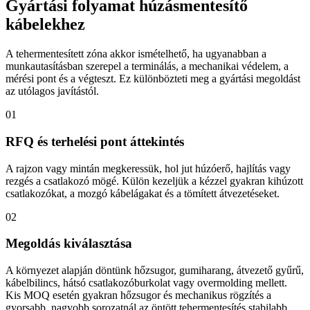
Gyártási folyamat húzásmentesítő
kábelekhez
A tehermentesített zóna akkor ismételhető, ha ugyanabban a
munkautasításban szerepel a terminálás, a mechanikai védelem, a
mérési pont és a végteszt. Ez különbözteti meg a gyártási megoldást
az utólagos javítástól.
01
RFQ és terhelési pont áttekintés
A rajzon vagy mintán megkeressük, hol jut húzóerő, hajlítás vagy
rezgés a csatlakozó mögé. Külön kezeljük a kézzel gyakran kihúzott
csatlakozókat, a mozgó kábelágakat és a tömített átvezetéseket.
02
Megoldás kiválasztása
A környezet alapján döntünk hőzsugor, gumiharang, átvezető gyűrű,
kábelbilincs, hátsó csatlakozóburkolat vagy overmolding mellett.
Kis MOQ esetén gyakran hőzsugor és mechanikus rögzítés a
gyorsabb, nagyobb sorozatnál az öntött tehermentesítés stabilabb.