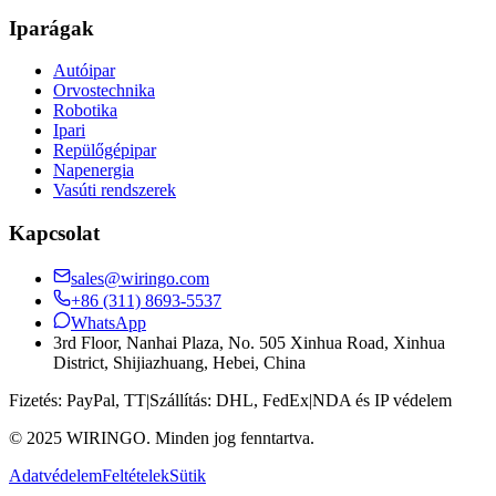
Iparágak
Autóipar
Orvostechnika
Robotika
Ipari
Repülőgépipar
Napenergia
Vasúti rendszerek
Kapcsolat
sales@wiringo.com
+86 (311) 8693-5537
WhatsApp
3rd Floor, Nanhai Plaza, No. 505 Xinhua Road, Xinhua
District, Shijiazhuang, Hebei, China
Fizetés:
PayPal, TT
|
Szállítás:
DHL, FedEx
|
NDA és IP védelem
© 2025 WIRINGO. Minden jog fenntartva.
Adatvédelem
Feltételek
Sütik