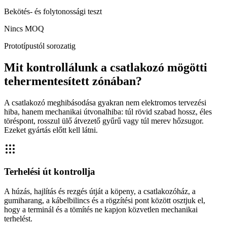
Bekötés- és folytonossági teszt
Nincs MOQ
Prototípustól sorozatig
Mit kontrollálunk a csatlakozó mögötti
tehermentesített zónában?
A csatlakozó meghibásodása gyakran nem elektromos tervezési
hiba, hanem mechanikai útvonalhiba: túl rövid szabad hossz, éles
töréspont, rosszul ülő átvezető gyűrű vagy túl merev hőzsugor.
Ezeket gyártás előtt kell látni.
Terhelési út kontrollja
A húzás, hajlítás és rezgés útját a köpeny, a csatlakozóház, a
gumiharang, a kábelbilincs és a rögzítési pont között osztjuk el,
hogy a terminál és a tömítés ne kapjon közvetlen mechanikai
terhelést.