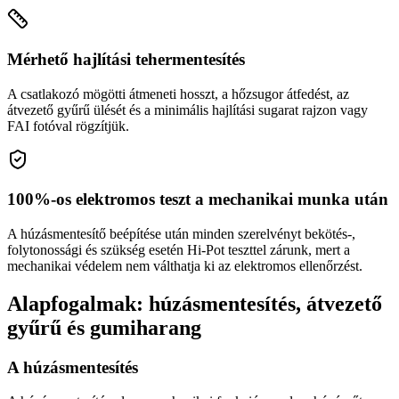
Mérhető hajlítási tehermentesítés
A csatlakozó mögötti átmeneti hosszt, a hőzsugor átfedést, az
átvezető gyűrű ülését és a minimális hajlítási sugarat rajzon vagy
FAI fotóval rögzítjük.
100%-os elektromos teszt a mechanikai munka után
A húzásmentesítő beépítése után minden szerelvényt bekötés-,
folytonossági és szükség esetén Hi-Pot teszttel zárunk, mert a
mechanikai védelem nem válthatja ki az elektromos ellenőrzést.
Alapfogalmak: húzásmentesítés, átvezető
gyűrű és gumiharang
A húzásmentesítés