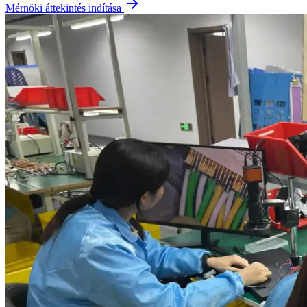
Mérnöki áttekintés indítása