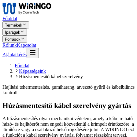
Főoldal
Termékek
Iparágak
Források
Rólunk
Kapcsolat
Ajánlatkérés
Főoldal
Képességeink
Húzásmentesítő kábel szerelvény
Hajlítási tehermentesítés, gumiharang, átvezető gyűrű és kábelbilincs
kontroll
Húzásmentesítő kábel szerelvény gyártás
A húzásmentesítés olyan mechanikai védelem, amely a kábelre ható
húzó- és hajlítóerőt nem engedi közvetlenül a krimpelt érintkezőre, a
tömítésre vagy a csatlakozó belső rögzítésére jutni. A WIRINGO ezt
a funkciót a kábel szerelvény gyártási folyamat részeként tervezi,