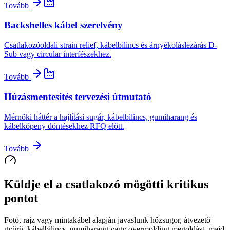
Tovább
Backshelles kábel szerelvény
Csatlakozóoldali strain relief, kábelbilincs és árnyékoláslezárás D-
Sub vagy circular interfészekhez.
Tovább
Húzásmentesítés tervezési útmutató
Mérnöki háttér a hajlítási sugár, kábelbilincs, gumiharang és
kábelköpeny döntésekhez RFQ előtt.
Tovább
Küldje el a csatlakozó mögötti kritikus
pontot
Fotó, rajz vagy mintakábel alapján javaslunk hőzsugor, átvezető
gyűrű, kábelbilincs, gumiharang vagy overmolding megoldást, majd