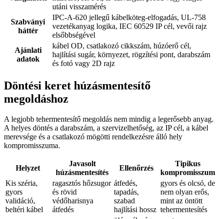
utáni visszamérés
IPC-A-620 jellegű kábelköteg-elfogadás, UL-758
Szabványi
vezetékanyag logika, IEC 60529 IP cél, vevői rajz
háttér
elsőbbségével
kábel OD, csatlakozó cikkszám, húzóerő cél,
Ajánlati
hajlítási sugár, környezet, rögzítési pont, darabszám
adatok
és fotó vagy 2D rajz
Döntési keret húzásmentesítő
megoldáshoz
A legjobb tehermentesítő megoldás nem mindig a legerősebb anyag.
A helyes döntés a darabszám, a szervizelhetőség, az IP cél, a kábel
merevsége és a csatlakozó mögötti rendelkezésre álló hely
kompromisszuma.
Javasolt
Tipikus
Helyzet
Ellenőrzés
húzásmentesítés
kompromisszum
Kis széria,
ragasztós hőzsugor
átfedés,
gyors és olcsó, de
gyors
és rövid
tapadás,
nem olyan erős,
validáció,
védőharisnya
szabad
mint az öntött
beltéri kábel
átfedés
hajlítási hossz
tehermentesítés