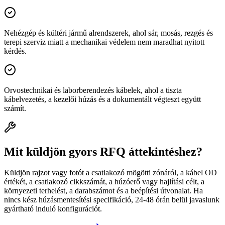
Nehézgép és kültéri jármű alrendszerek, ahol sár, mosás, rezgés és
terepi szerviz miatt a mechanikai védelem nem maradhat nyitott
kérdés.
Orvostechnikai és laborberendezés kábelek, ahol a tiszta
kábelvezetés, a kezelői húzás és a dokumentált végteszt együtt
számít.
Mit küldjön gyors RFQ áttekintéshez?
Küldjön rajzot vagy fotót a csatlakozó mögötti zónáról, a kábel OD
értékét, a csatlakozó cikkszámát, a húzóerő vagy hajlítási célt, a
környezeti terhelést, a darabszámot és a beépítési útvonalat. Ha
nincs kész húzásmentesítési specifikáció, 24-48 órán belül javaslunk
gyártható induló konfigurációt.