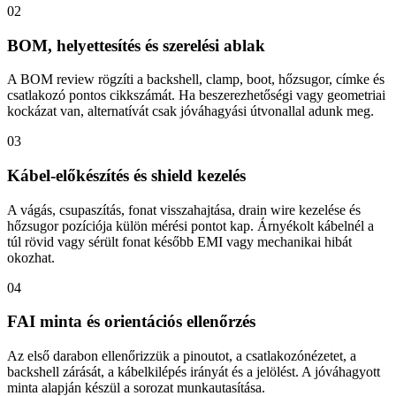
02
BOM, helyettesítés és szerelési ablak
A BOM review rögzíti a backshell, clamp, boot, hőzsugor, címke és
csatlakozó pontos cikkszámát. Ha beszerezhetőségi vagy geometriai
kockázat van, alternatívát csak jóváhagyási útvonallal adunk meg.
03
Kábel-előkészítés és shield kezelés
A vágás, csupaszítás, fonat visszahajtása, drain wire kezelése és
hőzsugor pozíciója külön mérési pontot kap. Árnyékolt kábelnél a
túl rövid vagy sérült fonat később EMI vagy mechanikai hibát
okozhat.
04
FAI minta és orientációs ellenőrzés
Az első darabon ellenőrizzük a pinoutot, a csatlakozónézetet, a
backshell zárását, a kábelkilépés irányát és a jelölést. A jóváhagyott
minta alapján készül a sorozat munkautasítása.