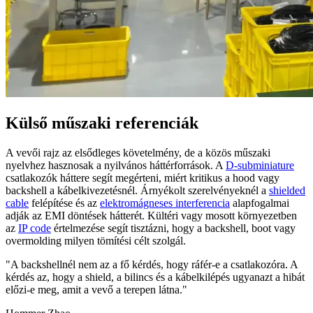
Külső műszaki referenciák
A vevői rajz az elsődleges követelmény, de a közös műszaki
nyelvhez hasznosak a nyilvános háttérforrások. A
D-subminiature
csatlakozók háttere segít megérteni, miért kritikus a hood vagy
backshell a kábelkivezetésnél. Árnyékolt szerelvényeknél a
shielded
cable
felépítése és az
elektromágneses interferencia
alapfogalmai
adják az EMI döntések hátterét. Kültéri vagy mosott környezetben
az
IP code
értelmezése segít tisztázni, hogy a backshell, boot vagy
overmolding milyen tömítési célt szolgál.
"A backshellnél nem az a fő kérdés, hogy ráfér-e a csatlakozóra. A
kérdés az, hogy a shield, a bilincs és a kábelkilépés ugyanazt a hibát
előzi-e meg, amit a vevő a terepen látna."