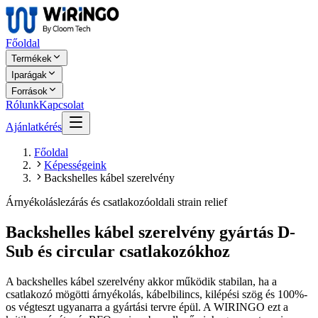
Főoldal
Termékek
Iparágak
Források
Rólunk
Kapcsolat
Ajánlatkérés
Főoldal
Képességeink
Backshelles kábel szerelvény
Árnyékoláslezárás és csatlakozóoldali strain relief
Backshelles kábel szerelvény gyártás D-
Sub és circular csatlakozókhoz
A backshelles kábel szerelvény akkor működik stabilan, ha a
csatlakozó mögötti árnyékolás, kábelbilincs, kilépési szög és 100%-
os végteszt ugyanarra a gyártási tervre épül. A WIRINGO ezt a