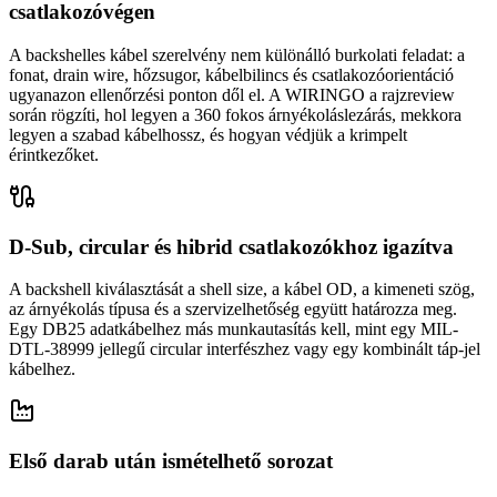
csatlakozóvégen
A backshelles kábel szerelvény nem különálló burkolati feladat: a
fonat, drain wire, hőzsugor, kábelbilincs és csatlakozóorientáció
ugyanazon ellenőrzési ponton dől el. A WIRINGO a rajzreview
során rögzíti, hol legyen a 360 fokos árnyékoláslezárás, mekkora
legyen a szabad kábelhossz, és hogyan védjük a krimpelt
érintkezőket.
D-Sub, circular és hibrid csatlakozókhoz igazítva
A backshell kiválasztását a shell size, a kábel OD, a kimeneti szög,
az árnyékolás típusa és a szervizelhetőség együtt határozza meg.
Egy DB25 adatkábelhez más munkautasítás kell, mint egy MIL-
DTL-38999 jellegű circular interfészhez vagy egy kombinált táp-jel
kábelhez.
Első darab után ismételhető sorozat