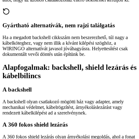
Gyártható alternatívák, nem rajzi találgatás
Ha a megadott backshell cikkszám nem beszerezhető, túl nagy a
kábelköteghez, vagy nem illik a kívánt kilépési szöghöz, a
WIRINGO alternatívát javasol jóváhagyásra. Helyettesítést csak
dokumentált vevői döntés után építünk be.
Alapfogalmak: backshell, shield lezárás és
kábelbilincs
A backshell
A backshell olyan csatlakozó mögötti ház vagy adapter, amely
mechanikai védelmet, kábelrögzítést, árnyékoláslezárást vagy
rendezett kábelkilépést ad a szerelvénynek.
A 360 fokos shield lezárás
A 360 fokos shield lezárás olyan árnyékolási megoldás, ahol a fonat