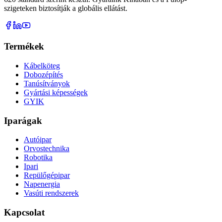
szigeteken biztosítják a globális ellátást.
Termékek
Kábelköteg
Dobozépítés
Tanúsítványok
Gyártási képességek
GYIK
Iparágak
Autóipar
Orvostechnika
Robotika
Ipari
Repülőgépipar
Napenergia
Vasúti rendszerek
Kapcsolat