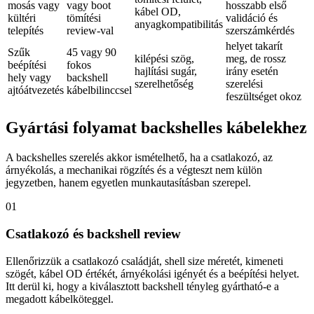
mosás vagy
vagy boot
hosszabb első
kábel OD,
kültéri
tömítési
validáció és
anyagkompatibilitás
telepítés
review-val
szerszámkérdés
helyet takarít
Szűk
45 vagy 90
kilépési szög,
meg, de rossz
beépítési
fokos
hajlítási sugár,
irány esetén
hely vagy
backshell
szerelhetőség
szerelési
ajtóátvezetés
kábelbilinccsel
feszültséget okoz
Gyártási folyamat backshelles kábelekhez
A backshelles szerelés akkor ismételhető, ha a csatlakozó, az
árnyékolás, a mechanikai rögzítés és a végteszt nem külön
jegyzetben, hanem egyetlen munkautasításban szerepel.
01
Csatlakozó és backshell review
Ellenőrizzük a csatlakozó családját, shell size méretét, kimeneti
szögét, kábel OD értékét, árnyékolási igényét és a beépítési helyet.
Itt derül ki, hogy a kiválasztott backshell tényleg gyártható-e a
megadott kábelköteggel.