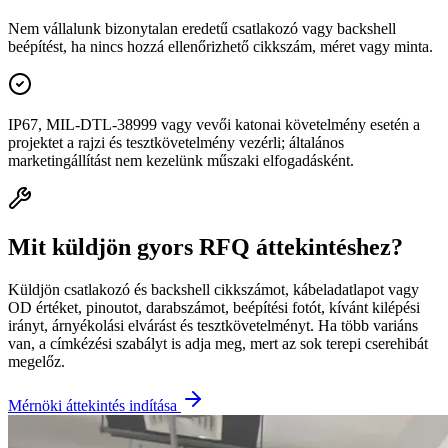
Nem vállalunk bizonytalan eredetű csatlakozó vagy backshell
beépítést, ha nincs hozzá ellenőrizhető cikkszám, méret vagy minta.
IP67, MIL-DTL-38999 vagy vevői katonai követelmény esetén a
projektet a rajzi és tesztkövetelmény vezérli; általános
marketingállítást nem kezelünk műszaki elfogadásként.
Mit küldjön gyors RFQ áttekintéshez?
Küldjön csatlakozó és backshell cikkszámot, kábeladatlapot vagy
OD értéket, pinoutot, darabszámot, beépítési fotót, kívánt kilépési
irányt, árnyékolási elvárást és tesztkövetelményt. Ha több variáns
van, a címkézési szabályt is adja meg, mert az sok terepi cserehibát
megelőz.
Mérnöki áttekintés indítása