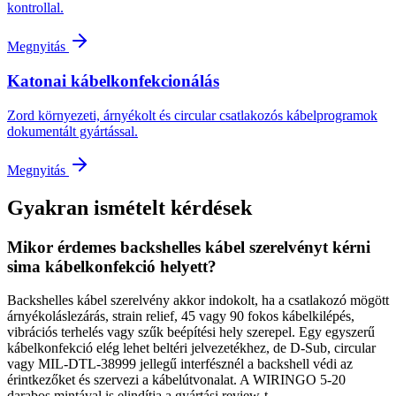
kontrollal.
Megnyitás
Katonai kábelkonfekcionálás
Zord környezeti, árnyékolt és circular csatlakozós kábelprogramok
dokumentált gyártással.
Megnyitás
Gyakran ismételt kérdések
Mikor érdemes backshelles kábel szerelvényt kérni
sima kábelkonfekció helyett?
Backshelles kábel szerelvény akkor indokolt, ha a csatlakozó mögött
árnyékoláslezárás, strain relief, 45 vagy 90 fokos kábelkilépés,
vibrációs terhelés vagy szűk beépítési hely szerepel. Egy egyszerű
kábelkonfekció elég lehet beltéri jelvezetékhez, de D-Sub, circular
vagy MIL-DTL-38999 jellegű interfésznél a backshell védi az
érintkezőket és szervezi a kábelútvonalat. A WIRINGO 5-20
darabos mintával is elindítja a gyártási review-t.