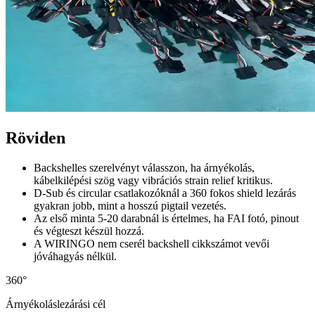
Röviden
Backshelles szerelvényt válasszon, ha árnyékolás,
kábelkilépési szög vagy vibrációs strain relief kritikus.
D-Sub és circular csatlakozóknál a 360 fokos shield lezárás
gyakran jobb, mint a hosszú pigtail vezetés.
Az első minta 5-20 darabnál is értelmes, ha FAI fotó, pinout
és végteszt készül hozzá.
A WIRINGO nem cserél backshell cikkszámot vevői
jóváhagyás nélkül.
360°
Árnyékoláslezárási cél