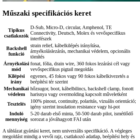
Műszaki specifikációs keret
D-Sub, Micro-D, circular, Amphenol, TE
Tipikus
Connectivity, Deutsch, Molex és vevőspecifikus
csatlakozók
interfészek
strain relief, kábelkilépés irányítása,
Backshell
árnyékoláslezárás, mechanikai védelem, opcionális
funkció
tömítés
Árnyékolási
fonat, fólia, drain wire, 360 fokos lezárási cél vagy
mód
vevőspecifikus pigtail megoldás
Kilépési
egyenes, 45 fokos vagy 90 fokos kábelkivezetés a
irány
beépítési tér szerint
Mechanikai
hőzsugor, boot, kábelbilincs, backshell clamp, fonott
védelem
harisnya vagy overmolding kapcsolt műveletként
100% pinout, continuity, polaritás, vizuális orientáció;
Tesztelés
igény szerint insulation resistance vagy hi-pot
Induló
5-20 darab első minta, 50-500 darab pilot, ismétlődő
mennyiség
sorozat a jóváhagyott FAI után
A táblázat gyártási keret, nem univerzális specifikáció. A végleges
megoldást mindig a vevői rajz, csatlakozó adatlap, beépítési hely és