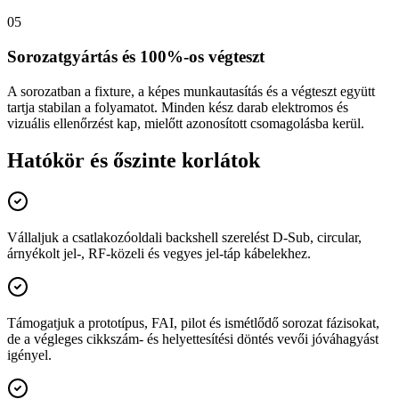
05
Sorozatgyártás és 100%-os végteszt
A sorozatban a fixture, a képes munkautasítás és a végteszt együtt
tartja stabilan a folyamatot. Minden kész darab elektromos és
vizuális ellenőrzést kap, mielőtt azonosított csomagolásba kerül.
Hatókör és őszinte korlátok
Vállaljuk a csatlakozóoldali backshell szerelést D-Sub, circular,
árnyékolt jel-, RF-közeli és vegyes jel-táp kábelekhez.
Támogatjuk a prototípus, FAI, pilot és ismétlődő sorozat fázisokat,
de a végleges cikkszám- és helyettesítési döntés vevői jóváhagyást
igényel.