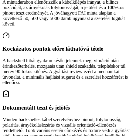
A mintadarabon ellenőrizzük a kábelkilépés irányát, a bilincs
pozícióját, az árnyékolás folytonosságát, a jelölést és a 100%-os
pinout teszt eredményét. A jóváhagyott FAI minta alapján a
következő 50, 500 vagy 5000 darab ugyanazt a szerelési logikát
követi.
Kockázatos pontok előre láthatóvá tétele
A backshell hibái gyakran későn jelennek meg: vibráció után
érintkezőterhelés, mozgatás után shield szakadás, telepítéskor túl
merev 90 fokos kilépés. A gyártási review ezért a mechanikai
útvonalat, a minimális hajlítási sugarat és a szerelési hozzáférést is
ellenőrzi.
Dokumentált teszt és jelölés
Minden backshelles kábel szerelvényhez pinout, folytonosság,
polaritás, árnyékoláslezárás és vizuális orientáció-ellenőrzés
rendelhető. Több variáns esetén címkézés és fixture védi a gyártást
attól, hogy az azonos csatlakozóház eltérő bekötéssel kerüljön ki.