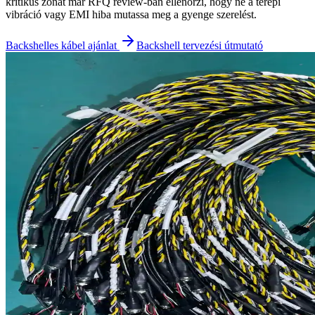
kritikus zónát már RFQ review-ban ellenőrzi, hogy ne a terepi
vibráció vagy EMI hiba mutassa meg a gyenge szerelést.
Backshelles kábel ajánlat
Backshell tervezési útmutató