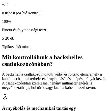
+/-2 mm
Kilépési pozíció kontroll
100%
Pinout és folytonossági teszt
5-20 db
Tipikus első minta
Mit kontrollálunk a backshelles
csatlakozózónában?
A backshell a csatlakozó mögötti védő- és rögzítő elem, amely a
kábel mechanikai terhelését, árnyékolását és kilépési irányát kezeli.
A csatlakozóoldali szerelésnél néhány milliméter eltérés is
megváltoztathatja, hol törik vagy lazul a kábel hosszú távon.
Árnyékolás és mechanikai tartás egy