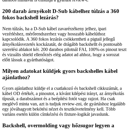
200 darab árnyékolt D-Sub kábelhez túlzás a 360
fokos backshell lezárás?
Nem túlzás, ha a D-Sub kábel zavarérzékeny jelhez, ipari
vezérléshez, mérőrendszerhez vagy hosszabb kábelúthoz
kapcsolódik. A 360 fokos lezárás csökkentheti a pigtail jellegű
árnyékolásvezetés kockázatát, de drágább backshellt és pontosabb
szerelési ablakot kér. 200 darabos pilotnál FAI, 100%-os pinout teszt
és vizuális shield ellenőrzés elég adatot ad ahhoz, hogy a sorozat
előtt lássuk a gyárthatóságot.
Milyen adatokat küldjek gyors backshelles kábel
ajánlathoz?
Gyors ajánlathoz küldje el a csatlakozó és backshell cikkszámát, a
kábel OD értékét, a pinoutot, a kívánt kilépési irányt, az árnyékolás
típusát, a darabszámot és a beépítési fotót vagy rajzot. Ha csak
meglévő minta van, azt is tudjuk review-zni, de gyártáshoz legalább
egy jóváhagyott bekötési nézet és tesztkövetelmény kell. Több
variáns esetén külön címkézési és fixture-logikát javaslunk.
Backshell, overmolding vagy hőzsugor legyen a