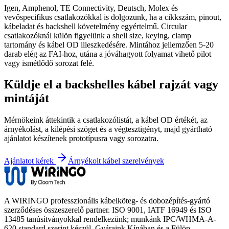
Igen, Amphenol, TE Connectivity, Deutsch, Molex és
vevőspecifikus csatlakozókkal is dolgozunk, ha a cikkszám, pinout,
kábeladat és backshell követelmény egyértelmű. Circular
csatlakozóknál külön figyelünk a shell size, keying, clamp
tartomány és kábel OD illeszkedésére. Mintához jellemzően 5-20
darab elég az FAI-hoz, utána a jóváhagyott folyamat vihető pilot
vagy ismétlődő sorozat felé.
Küldje el a backshelles kábel rajzát vagy
mintáját
Mérnökeink áttekintik a csatlakozólistát, a kábel OD értékét, az
árnyékolást, a kilépési szöget és a végtesztigényt, majd gyártható
ajánlatot készítenek prototípusra vagy sorozatra.
Ajánlatot kérek
Árnyékolt kábel szerelvények
A WIRINGO professzionális kábelköteg- és dobozépítés-gyártó
szerződéses összeszerelő partner. ISO 9001, IATF 16949 és ISO
13485 tanúsítványokkal rendelkezünk; munkánk IPC/WHMA-A-
620 standard szerint készül. Gyáraink Kínában és a Fülöp-