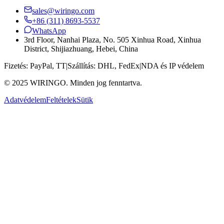
sales@wiringo.com
+86 (311) 8693-5537
WhatsApp
3rd Floor, Nanhai Plaza, No. 505 Xinhua Road, Xinhua
District, Shijiazhuang, Hebei, China
Fizetés:
PayPal, TT
|
Szállítás:
DHL, FedEx
|
NDA és IP védelem
© 2025 WIRINGO. Minden jog fenntartva.
Adatvédelem
Feltételek
Sütik