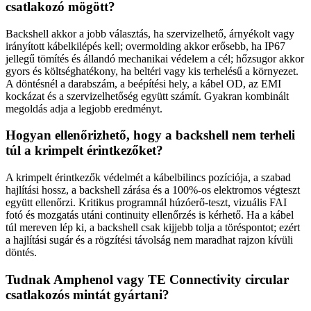
csatlakozó mögött?
Backshell akkor a jobb választás, ha szervizelhető, árnyékolt vagy
irányított kábelkilépés kell; overmolding akkor erősebb, ha IP67
jellegű tömítés és állandó mechanikai védelem a cél; hőzsugor akkor
gyors és költséghatékony, ha beltéri vagy kis terhelésű a környezet.
A döntésnél a darabszám, a beépítési hely, a kábel OD, az EMI
kockázat és a szervizelhetőség együtt számít. Gyakran kombinált
megoldás adja a legjobb eredményt.
Hogyan ellenőrizhető, hogy a backshell nem terheli
túl a krimpelt érintkezőket?
A krimpelt érintkezők védelmét a kábelbilincs pozíciója, a szabad
hajlítási hossz, a backshell zárása és a 100%-os elektromos végteszt
együtt ellenőrzi. Kritikus programnál húzóerő-teszt, vizuális FAI
fotó és mozgatás utáni continuity ellenőrzés is kérhető. Ha a kábel
túl mereven lép ki, a backshell csak kijjebb tolja a töréspontot; ezért
a hajlítási sugár és a rögzítési távolság nem maradhat rajzon kívüli
döntés.
Tudnak Amphenol vagy TE Connectivity circular
csatlakozós mintát gyártani?