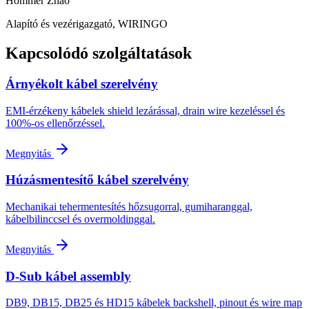
Hommer Zhao
Alapító és vezérigazgató, WIRINGO
Kapcsolódó szolgáltatások
Árnyékolt kábel szerelvény
EMI-érzékeny kábelek shield lezárással, drain wire kezeléssel és
100%-os ellenőrzéssel.
Megnyitás
Húzásmentesítő kábel szerelvény
Mechanikai tehermentesítés hőzsugorral, gumiharanggal,
kábelbilinccsel és overmoldinggal.
Megnyitás
D-Sub kábel assembly
DB9, DB15, DB25 és HD15 kábelek backshell, pinout és wire map