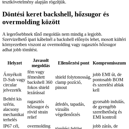
tesztkövetelmény alapján rögzítjük.
Döntési keret backshell, hőzsugor és
overmolding között
A legerősebbnek tűnő megoldás nem mindig a legjobb.
Szervizelhető ipari kábelnél a backshell előnyös lehet, mosott kültéri
környezetben viszont az overmolding vagy ragasztós hőzsugor
adhat jobb tömítést.
Javasolt
Helyzet
Ellenőrzési pont
Kompromisszum
megoldás
fém vagy
Árnyékolt
jobb EMI út, de
fémesített
shield folytonosság,
D-Sub vagy
pontosabb BOM
backshell 360
clamp pozíció,
circular
és szerelési ablak
fokos shield
pinout
jelvezeték
kell
lezárással
Beltéri kis
ragasztós
gyorsabb indulás,
széria,
átfedés, tapadás,
hőzsugor és
de gyengébb
alacsony
vizuális
rövid strain
szerelhetőség és
mechanikai
végellenőrzés
relief
EMI kontroll
terhelés
IP67 cél,
overmolding
jobb zárás, de
tömítési felület,