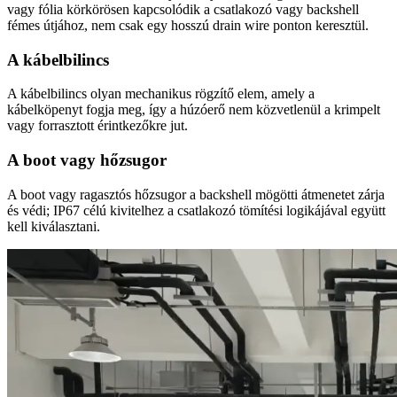
vagy fólia körkörösen kapcsolódik a csatlakozó vagy backshell
fémes útjához, nem csak egy hosszú drain wire ponton keresztül.
A kábelbilincs
A kábelbilincs olyan mechanikus rögzítő elem, amely a
kábelköpenyt fogja meg, így a húzóerő nem közvetlenül a krimpelt
vagy forrasztott érintkezőkre jut.
A boot vagy hőzsugor
A boot vagy ragasztós hőzsugor a backshell mögötti átmenetet zárja
és védi; IP67 célú kivitelhez a csatlakozó tömítési logikájával együtt
kell kiválasztani.