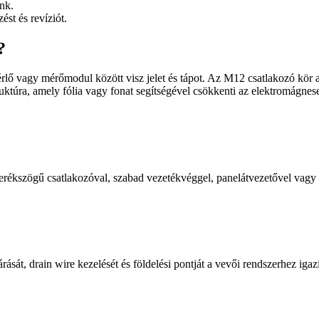
nk.
ést és revíziót.
?
érlő vagy mérőmodul között visz jelet és tápot. Az M12 csatlakozó kör a
uktúra, amely fólia vagy fonat segítségével csökkenti az elektromágnese
kszögű csatlakozóval, szabad vezetékvéggel, panelátvezetővel vagy a
ását, drain wire kezelését és földelési pontját a vevői rendszerhez igazí