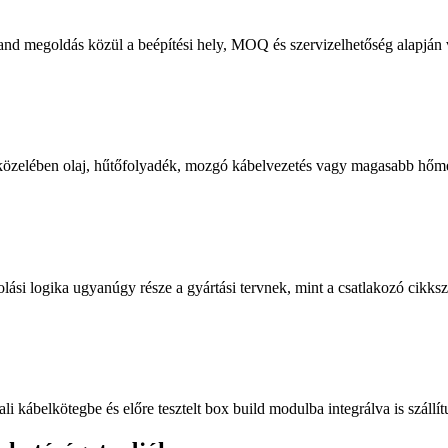
nd megoldás közül a beépítési hely, MOQ és szervizelhetőség alapján 
özelében olaj, hűtőfolyadék, mozgó kábelvezetés vagy magasabb hőmé
lási logika ugyanúgy része a gyártási tervnek, mint a csatlakozó cikks
 kábelkötegbe és előre tesztelt box build modulba integrálva is szállít