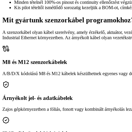
Minden tételnél 100%-os pinout és continuity ellenőrzést végzü
Kis pilot tételtől ismétlődő sorozatig kezeljük a BOM-ot, címkéz
Mit gyártunk szenzorkábel programokhoz
A szenzorkábel olyan kábel szerelvény, amely érzékelő, aktuátor, vez
Industrial Ethernet környezetben. Az árnyékolt kábel olyan vezetékstr
M8 és M12 szenzorkábelek
A/B/D/X kódolású M8 és M12 kábelek készülhetnek egyenes vagy deré
Árnyékolt jel- és adatkábelek
Zajos gépkörnyezetben a fóliás, fonott vagy kombinált árnyékolás lezár