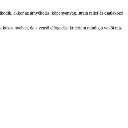
űködik, akkor az árnyékolás, köpenyanyag, strain relief és csatlakozó
 közös nyelvet, de a végső elfogadási kritérium mindig a vevői rajz