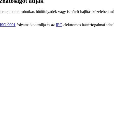
zhatóságot adják
erter, motor, robotkar, hűtőfolyadék vagy ismételt hajlítás közelében m
ISO 9001
folyamatkontrollja és az
IEC
elektromos háttérfogalmai adnak