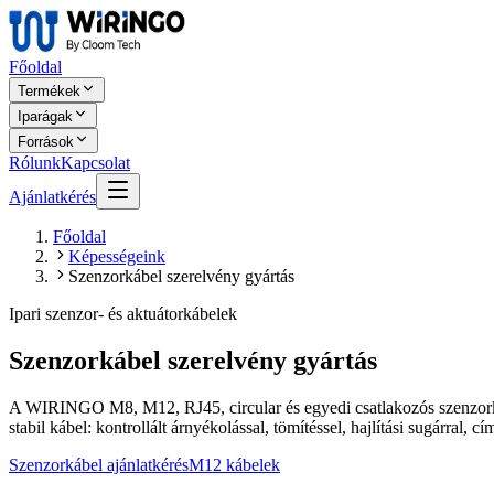
Főoldal
Termékek
Iparágak
Források
Rólunk
Kapcsolat
Ajánlatkérés
Főoldal
Képességeink
Szenzorkábel szerelvény gyártás
Ipari szenzor- és aktuátorkábelek
Szenzorkábel szerelvény gyártás
A WIRINGO M8, M12, RJ45, circular és egyedi csatlakozós szenzorkáb
stabil kábel: kontrollált árnyékolással, tömítéssel, hajlítási sugárral, 
Szenzorkábel ajánlatkérés
M12 kábelek