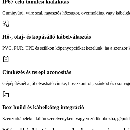
IP67 célú tömítési kialakítás
Gumigyűrű, wire seal, ragasztós hőzsugor, overmolding vagy kábelgla
Hő-, olaj- és kopásálló kábelválasztás
PVC, PUR, TPE és szilikon köpenyopciókat kezelünk, ha a szenzor k
Címkézés és terepi azonosítás
Gépépítésnél a jól olvasható címke, hosszkontroll, színkód és csomago
Box build és kábelköteg integráció
Szenzorkábeleket külön szerelvényként vagy vezérlődobozba, gépoldali