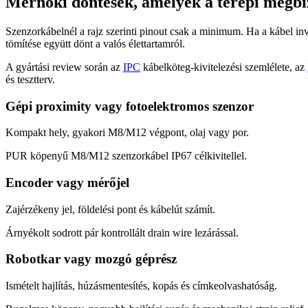
Mérnöki döntések, amelyek a terepi megbí
Szenzorkábelnél a rajz szerinti pinout csak a minimum. Ha a kábel inv
tömítése együtt dönt a valós élettartamról.
A gyártási review során az
IPC
kábelköteg-kivitelezési szemlélete, az
és tesztterv.
Gépi proximity vagy fotoelektromos szenzor
Kompakt hely, gyakori M8/M12 végpont, olaj vagy por.
PUR köpenyű M8/M12 szenzorkábel IP67 célkivitellel.
Encoder vagy mérőjel
Zajérzékeny jel, földelési pont és kábelút számít.
Árnyékolt sodrott pár kontrollált drain wire lezárással.
Robotkar vagy mozgó géprész
Ismételt hajlítás, húzásmentesítés, kopás és címkeolvashatóság.