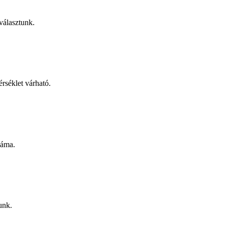
választunk.
rséklet várható.
záma.
unk.