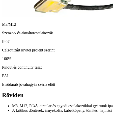
M8/M12
Szenzor- és aktuátorcsatlakozók
IP67
Célzott zárt kivitel projekt szerint
100%
Pinout és continuity teszt
FAI
Elsődarab-jóváhagyás széria előtt
Röviden
M8, M12, RJ45, circular és egyedi csatlakozókkal gyártunk ipa
A kritikus döntések: árnyékolás, kábelköpeny, tömítés, hajlítási s