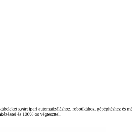
eleket gyárt ipari automatizáláshoz, robotikához, gépépítéshez és mér
címkézéssel és 100%-os végteszttel.