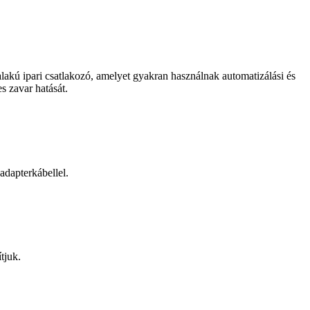
lakú ipari csatlakozó, amelyet gyakran használnak automatizálási és
s zavar hatását.
dapterkábellel.
tjuk.