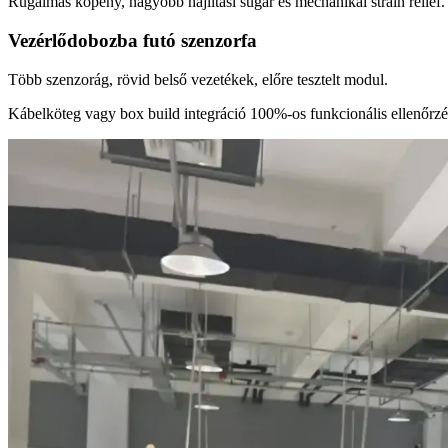
Rugalmas köpeny, nagyobb hajlítási sugár és mechanikai strain relief.
Vezérlődobozba futó szenzorfa
Több szenzorág, rövid belső vezetékek, előre tesztelt modul.
Kábelköteg vagy box build integráció 100%-os funkcionális ellenőrzé